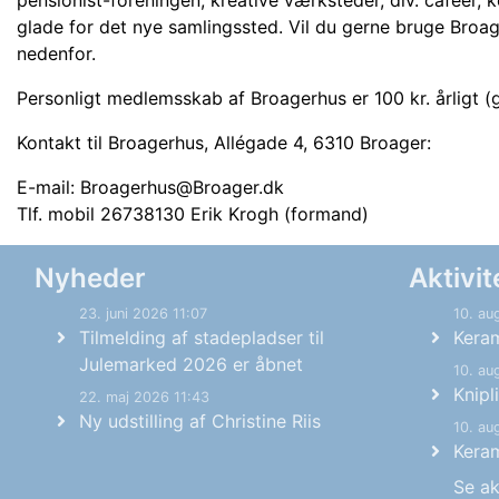
pensionist-foreningen, kreative værksteder, div. caféer,
glade for det nye samlingssted. Vil du gerne bruge Broage
nedenfor.
Personligt medlemsskab af Broagerhus er 100 kr. årligt (
Kontakt til Broagerhus, Allégade 4, 6310 Broager:
E-mail: Broagerhus@Broager.dk
Tlf. mobil 26738130 Erik Krogh (formand)
Nyheder
Aktivit
23. juni 2026 11:07
10. au
Tilmelding af stadepladser til
Keram
Julemarked 2026 er åbnet
10. au
Knipl
22. maj 2026 11:43
Ny udstilling af Christine Riis
10. au
Keram
Se ak