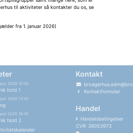
 kortspilsgrupper samt mange flere, som er
rhus til aktiviteter så kontakter du os, se
gælder fra 1. januar 2026)
eter
Kontakt
gust 2026 10:00
broagerhus.adm@bro
ik hold 1
Kontaktformular
gust 2026 13:00
ing
Handel
gust 2026 18:00
Handelsbetingelser
ik hold 2
CVR: 38053973
tivitetskalender