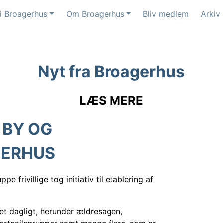
 i Broagerhus
Om Broagerhus
Bliv medlem
Arkiv
Nyt fra Broagerhus
LÆS MERE
 BY OG
GERHUS
e frivillige tog initiativ til etablering af
set dagligt, herunder ældresagen,