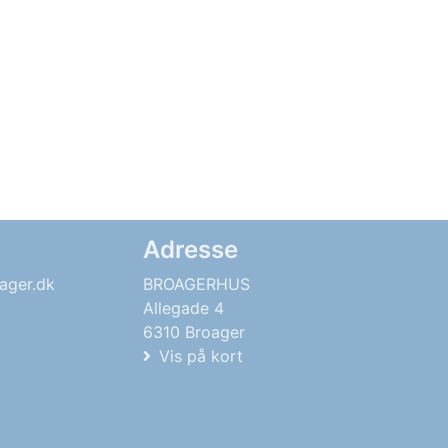
Adresse
ager.dk
BROAGERHUS
Allegade 4
6310 Broager
Vis på kort